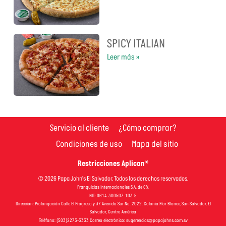
SPICY ITALIAN
Leer más »
Servicio al cliente
¿Cómo comprar?
Condiciones de uso
Mapa del sitio
Restricciones Aplican*
© 2026 Papa John's El Salvador. Todos los derechos reservados.
Franquicias Internacionales S.A. de C.V.
NIT: 0614-300507-103-5
Dirección: Prolongación Calle El Progreso y 37 Avenida Sur No. 2022, Colonia Flor Blanca,San Salvador, El
Salvador, Centro América
Teléfono: (503)2273-3333 Correo electrónico:
sugerencias@papajohns.com.sv