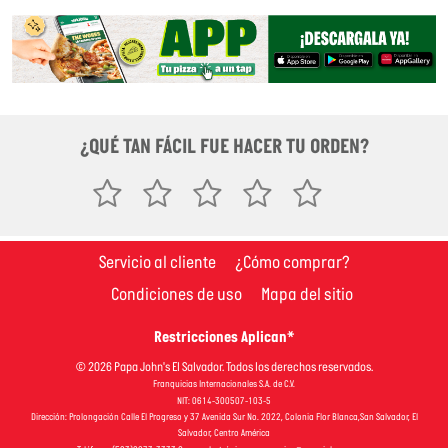
¿QUÉ TAN FÁCIL FUE HACER TU ORDEN?
Servicio al cliente
¿Cómo comprar?
Condiciones de uso
Mapa del sitio
Restricciones Aplican*
© 2026 Papa John's El Salvador. Todos los derechos reservados.
Franquicias Internacionales S.A. de C.V.
NIT: 0614-300507-103-5
Dirección: Prolongación Calle El Progreso y 37 Avenida Sur No. 2022, Colonia Flor Blanca,San Salvador, El
Salvador, Centro América