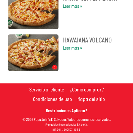
Leer más »
HAWAIANA VOLCANO
Leer más »
Servicio al cliente
¿Cómo comprar?
Condiciones de uso
Mapa del sitio
Restricciones Aplican*
© 2026 Papa John's El Salvador. Todos los derechos reservados.
Franquicias Internacionales S.A. de C.V.
NIT: 0614-300507-103-5