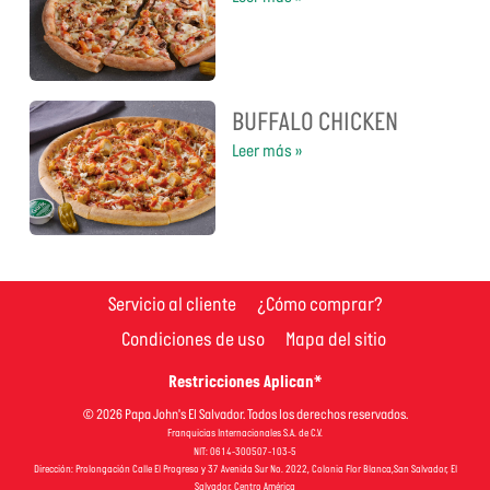
BUFFALO CHICKEN
Leer más »
Servicio al cliente
¿Cómo comprar?
Condiciones de uso
Mapa del sitio
Restricciones Aplican*
© 2026 Papa John's El Salvador. Todos los derechos reservados.
Franquicias Internacionales S.A. de C.V.
NIT: 0614-300507-103-5
Dirección: Prolongación Calle El Progreso y 37 Avenida Sur No. 2022, Colonia Flor Blanca,San Salvador, El
Salvador, Centro América