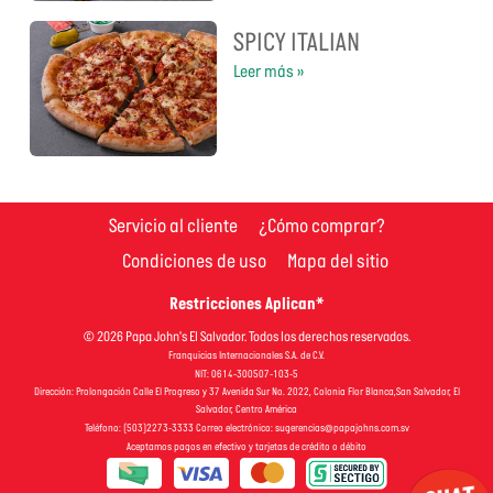
SPICY ITALIAN
Leer más »
Servicio al cliente
¿Cómo comprar?
Condiciones de uso
Mapa del sitio
Restricciones Aplican*
© 2026 Papa John's El Salvador. Todos los derechos reservados.
Franquicias Internacionales S.A. de C.V.
NIT: 0614-300507-103-5
Dirección: Prolongación Calle El Progreso y 37 Avenida Sur No. 2022, Colonia Flor Blanca,San Salvador, El
Salvador, Centro América
Teléfono: (503)2273-3333 Correo electrónico:
sugerencias@papajohns.com.sv
Aceptamos pagos en efectivo y tarjetas de crédito o débito