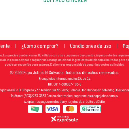
liente
¿Cómo comprar?
Condiciones de uso
Map
s. Los precios pueden variar. No válidas con otros cupones o descuentos. Algunas ofertas requier
os de las promociones o requerir un recargo adicional. Ingredientes adicionales limitados para a
puede ser requerida para entrega. El cliente es responsable de pagar impuestos aplicables.
© 2026 Papa John's El Salvador. Todos los derechos reservados.
Franquicias Internacionales S.A. de C.V.
NIT: 0614-300507-103-5
ngación Calle El Progreso y 37 Avenida Sur No. 2022, Colonia Flor Blanca,San Salvador, El Salvado
Teléfono: (503)2273-3333 Correo electrónico:
sugerencias@papajohns.com.sv
Aceptamos pagos en efectivo y tarjetas de crédito o débito