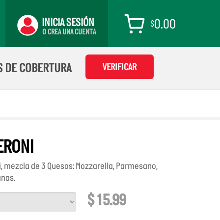
TU
INICIA SESIÓN
0.00
$
CARRITO
O CREA UNA CUENTA
EXTRAS
S DE COBERTURA
VERIFICAR
ERONI
, mezcla de 3 Quesos: Mozzarella, Parmesano,
anas.
$ 15.99