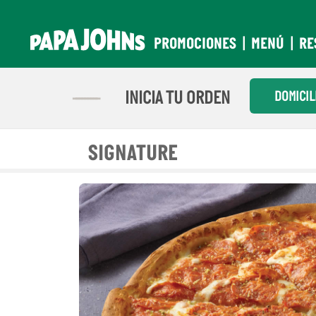
Pasar
Inicio
al
PROMOCIONES
MENÚ
RE
contenido
principal
PIZZAS
INICIA TU ORDEN
DOMICIL
SIGNATURE