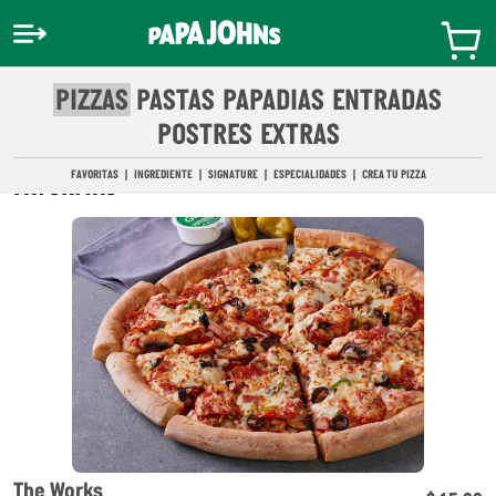
Pasar
Inicio
TU
al
CARRITO
contenido
principal
PIZZAS
PASTAS
PAPADIAS
ENTRADAS
POSTRES
EXTRAS
FAVORITAS
INGREDIENTE
SIGNATURE
ESPECIALIDADES
CREA TU PIZZA
FAVORITAS
The Works