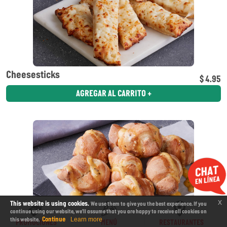
Cheesesticks
$ 4.95
AGREGAR AL CARRITO +
x
This website is using cookies.
We use them to give you the best experience. If you
continue using our website, we'll assume that you are happy to receive all cookies on
Continue
this website.
Learn more
PROMOCIONES
MENÚ
RESTAURANTES